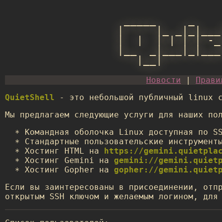
 _____     _    
|     |_ _|_|___
|  |  | | | | -_
|__  _|___|_|___
   |__|

Новости
|
Прави
QuietShell
- это небольшой публичный linux с
Мы предлагаем следующие услуги для наших по
Командная оболочка Linux доступная по S
Стандартные пользовательские инструмент
Хостинг HTML на
https://gemini.quietpla
Хостинг Gemini на
gemini://gemini.quiet
Хостинг Gopher на
gopher://gemini.quiet
Если вы заинтересованы в присоединении, отп
открытым SSH ключом и желаемым логином, для