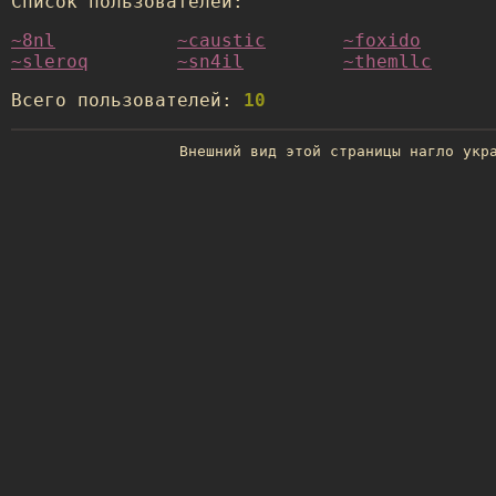
Список пользователей:
~8nl
~caustic
~foxido
~sleroq
~sn4il
~themllc
Всего пользователей:
10
Внешний вид этой страницы нагло ук