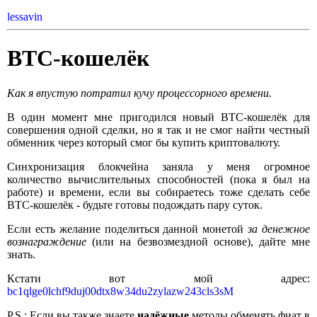
lessavin
BTC-кошелёк
Как я впустую потратил кучу процессорного времени.
В один момент мне пригодился новый BTC-кошелёк для
совершения одной сделки, но я так и не смог найти честный
обменник через который смог бы купить криптовалюту.
Синхронизация блокчейна заняла у меня огромное
количество вычислительных способностей (пока я был на
работе) и времени, если вы собираетесь тоже сделать себе
BTC-кошелёк - будьте готовы подождать пару суток.
Если есть желание поделиться данной монетой
за денежное
вознаграждение
(или на безвозмездной основе), дайте мне
знать.
Кстати вот мой адрес:
bc1qlge0lchf9duj00dtx8w34du2zylazw243cls3sM
P.S.: Если вы также знаете
надёжные
методы обменять фиат в