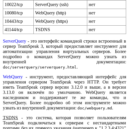
10022/tcp
ServerQuery (ssh)
нет
10080/tcp
WebQuery (http)
нет
10443/tcp
WebQuery (https)
нет
41144/tcp
TSDNS
нет
ServerQuery
- это интерфейс командной строки встроенный в
сервер TeamSpeak 3, который предоставляет инструмент для
автоматизации управления виртуальных серверов. Более
подробно о командах ServerQuery можно узнать из
внутренней документации:
.
doc/serverquery/serverquery.html
WebQuery
- инструмент, предоставляющий интерфейс для
управления сервером TeamSpeak через HTTP. Он требует
иметь TeamSpeak сервер версии 3.12.0 и выше, а в версии
3.13.0 он включён по умолчанию. WebQuery является
наследником и поддерживает те же команды, что и
ServerQuery. Более подробно об этом инструменте можно
узнать из внутренней документации:
.
doc/webquery.md
TSDNS
- это система, которая позволяет пользователям
TeamSpeak подключаться к серверам с нестандартными
портами без их прямого указания (например к "1.2.3.4:4321"