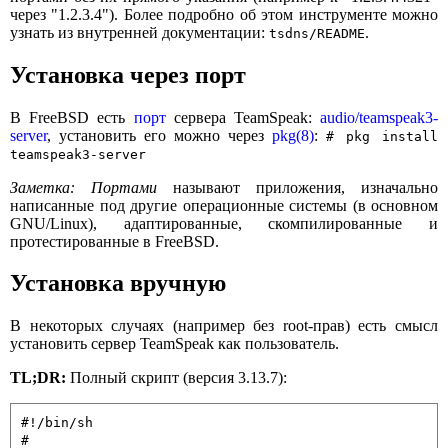
через "1.2.3.4"). Более подробно об этом инструменте можно
узнать из внутренней документации:
.
tsdns/README
Установка через порт
В FreeBSD есть
порт
сервера TeamSpeak:
audio/teamspeak3-
server
, установить его можно через
pkg(8)
:
# pkg install
teamspeak3-server
Заметка:
Портами
называют приложения, изначально
написанные под другие операционные системы (в основном
GNU/Linux), адаптированные, скомпилированные и
протестированные в FreeBSD.
Установка вручную
В некоторых случаях (например без root-прав) есть смысл
установить сервер TeamSpeak как пользователь.
TL;DR:
Полный скрипт (версия 3.13.7):
#!/bin/sh

#
