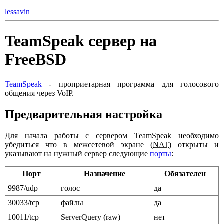
lessavin
TeamSpeak сервер на
FreeBSD
TeamSpeak
- проприетарная программа для голосового
общения через VoIP.
Предварительная настройка
Для начала работы с сервером TeamSpeak необходимо
убедиться что в межсетевой экране (
NAT
) открыты и
указывают на нужный сервер следующие
порты
:
Порт
Назначение
Обязателен
9987/udp
голос
да
30033/tcp
файлы
да
10011/tcp
ServerQuery (raw)
нет