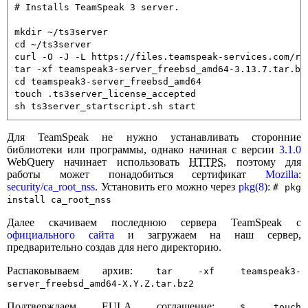
# Installs TeamSpeak 3 server.

mkdir ~/ts3server

cd ~/ts3server

curl -O -J -L https://files.teamspeak-services.com/re
tar -xf teamspeak3-server_freebsd_amd64-3.13.7.tar.bz2
cd teamspeak3-server_freebsd_amd64

touch .ts3server_license_accepted

sh ts3server_startscript.sh start
Для TeamSpeak не нужно устанавливать сторонние
библиотеки или программы, однако начиная с версии
3.1.0
WebQuery начинает использовать
HTTPS
, поэтому для
работы может понадобиться сертификат
Mozilla
:
security/ca_root_nss
. Установить его можно через
pkg(8)
:
# pkg
install ca_root_nss
Далее скачиваем последнюю сервера TeamSpeak с
официального сайта
и загружаем на наш сервер,
предварительно создав для него директорию.
Распаковываем архив:
tar -xf teamspeak3-
server_freebsd_amd64-X.Y.Z.tar.bz2
Подтверждаем
EULA
соглашение:
$ touch