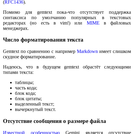
(
RFC1436
).
Помимо для gemtext пока-что отсутствует поддержка
синтаксиса по умолчанию популярных в текстовых
редакторах (но есть в vim!) или
MIME
в файловых
менеджерах.
Число форматирования текста
Gemtext по сравнению с например
Markdown
имеет слишком
скудное форматирование.
Надеюсь, что в будущем gemtext обрастёт следующими
типами текста:
таблицы;
часть кода;
блок кода;
блок цитаты;
выделенный текст;
вычеркнутый текст.
Отсутствие сообщения о размере файла
Известной особенностью
Gemini является отсутствие