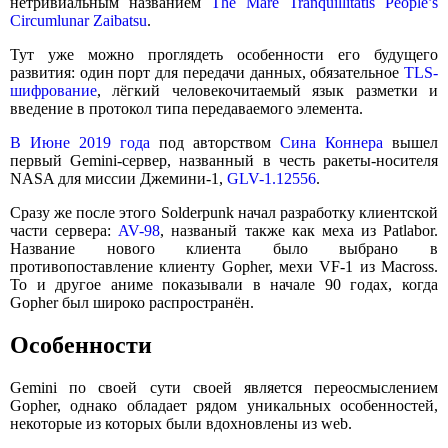
нетривиальным названием
The Mare Tranquillitatis People’s
Circumlunar Zaibatsu
.
Тут уже можно проглядеть особенности его будущего
развития: один порт для передачи данных, обязательное
TLS-
шифрование
, лёгкий человекочитаемый язык разметки и
введение в протокол типа передаваемого элемента.
В Июне 2019 года
под авторством
Сина Коннера
вышел
первый Gemini-сервер, названный в честь ракеты-носителя
NASA для миссии Джемини-1,
GLV-1.12556
.
Сразу же после этого Solderpunk начал разработку клиентской
части сервера:
AV-98
, названый также как меха из Patlabor.
Название нового клиента было выбрано в
противопоставление клиенту Gopher, мехи VF-1 из Macross.
То и другое аниме показывали в начале 90 годах, когда
Gopher был широко распространён.
Особенности
Gemini по своей сути своей является переосмыслением
Gopher, однако обладает рядом уникальных особенностей,
некоторые из которых были вдохновлены из web.