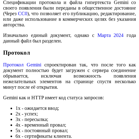
Спецификации протокола и файла гипертекста Gemini со
своего появления были переданы в общественное достояние
(Через
CC0
), что позволяет его публикацию, редактирование,
или даже использование в коммерческих целях без указания
авторства.
Изначально единый документ, однако с
Марта 2024
года
данный файл был разделен.
Протокол
Протокол Gemini
спроектирован так, что после того как
документ полностью будет загружен с сервера соединение
обрывается, исключая возможность появления
нежелательных элементов на странице спустя несколько
минут после её открытия.
Gemini как и HTTP имеет код статуса запросов:
1x - ожидается ввод;
2x - успех;
3x - пересылка;
4x - временный провал;
5x - постоянный провал;
6x - сертификаты клиента.