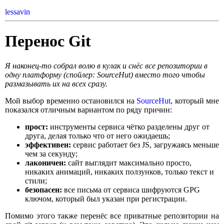
lessavin
Перенос Git
Я наконец-то собрал волю в кулак и снёс все репозитории в
одну платформу (спойлер: SourceHut) вместо того чтобы
размазывать их на всех сразу.
Мой выбор временно остановился на
SourceHut
, который мне
показался отличным вариантом по ряду причин:
прост:
инструменты сервиса чётко разделены друг от
друга, делая только что от него ожидаешь;
эффективен:
сервис работает без JS, загружаясь меньше
чем за секунду;
лаконичен:
сайт выглядит максимально просто,
никаких анимаций, никаких ползунков, только текст и
стили;
безопасен:
все письма от сервиса шифруются GPG
ключом, который был указан при регистрации.
Помимо этого также перенёс все приватные репозитории на