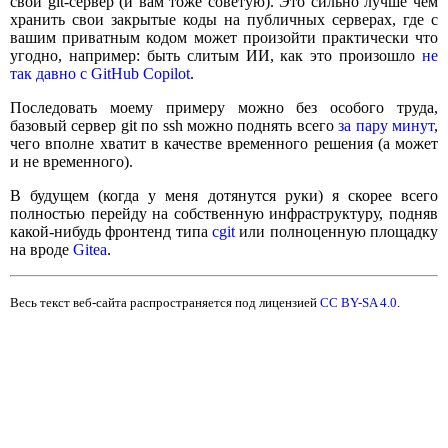
свой git-сервер (и вам тоже советую). Это сильно лучше чем
хранить свои закрытые коды на публичных серверах, где с
вашим приватным кодом может произойти практически что
угодно, например: быть слитым ИИ, как это произошло
не
так давно с GitHub Copilot
.
Последовать моему примеру можно без особого труда,
базовый сервер git по ssh можно поднять всего
за пару минут
,
чего вполне хватит в качестве временного решения (а может
и не временного).
В будущем (когда у меня дотянутся руки) я скорее всего
полностью перейду на собственную инфраструктуру, подняв
какой-нибудь фронтенд типа
cgit
или полноценную площадку
на вроде
Gitea
.
Весь текст веб-сайта распространяется под лицензией
CC BY-SA 4.0
.