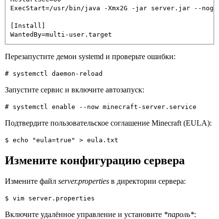
ExecStart=/usr/bin/java -Xmx2G -jar server.jar --nogui
[Install]

WantedBy=multi-user.target
Перезапустите демон systemd и проверьте ошибки:
# systemctl daemon-reload
Запустите сервис и включите автозапуск:
# systemctl enable --now minecraft-server.service
Подтвердите пользовательское соглашение Minecraft (EULA):
$ echo "eula=true" > eula.txt
Измените конфигурацию сервера
Измените файл
server.properties
в директории сервера:
$ vim server.properties
Включите удалённое управление и установите
*пароль*
: