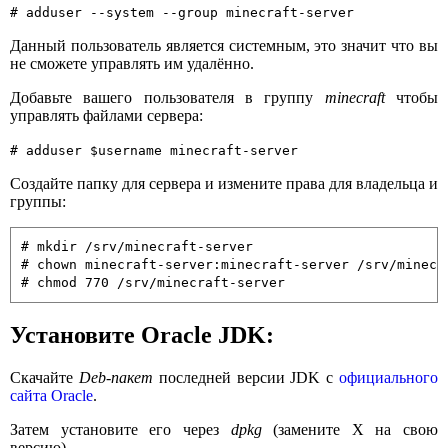
# adduser --system --group minecraft-server
Данный пользователь является системным, это значит что вы
не сможете управлять им удалённо.
Добавьте вашего пользователя в группу
minecraft
чтобы
управлять файлами сервера:
# adduser $username minecraft-server
Создайте папку для сервера и измените права для владельца и
группы:
# mkdir /srv/minecraft-server

# chown minecraft-server:minecraft-server /srv/minecra
# chmod 770 /srv/minecraft-server
Установите Oracle JDK:
Скачайте
Deb-пакет
последней версии JDK с
официального
сайта Oracle
.
Затем установите его через
dpkg
(замените X на свою
версию).