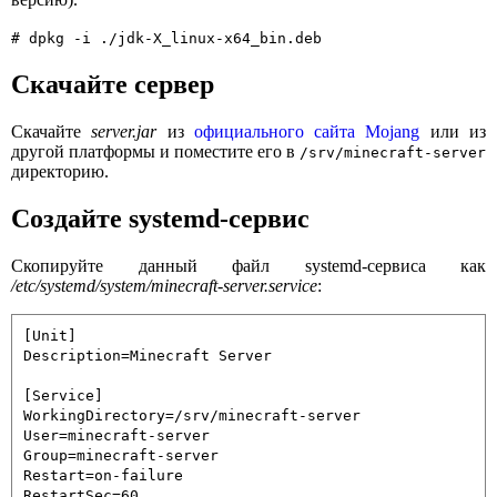
# dpkg -i ./jdk-X_linux-x64_bin.deb
Скачайте сервер
Скачайте
server.jar
из
официального сайта Mojang
или из
другой платформы и поместите его в
/srv/minecraft-server
директорию.
Создайте systemd-сервис
Скопируйте данный файл systemd-сервиса как
/etc/systemd/system/minecraft-server.service
:
[Unit] 

Description=Minecraft Server

[Service]

WorkingDirectory=/srv/minecraft-server

User=minecraft-server

Group=minecraft-server

Restart=on-failure

RestartSec=60
