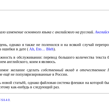
ло изменение основного языка с английского на русский.
Английс
ь день, однако я также не поленился и на всякий случай пере
а ошибки в дате (
Ah, Eto… Bleh
).
ность в обслуживании: перевод большого количества текста б
ием английского, коим я являюсь.
лимое желание сделать
собственный вклад в отечественное 
е ещё не популяризированные в России.
 новой статьёй, однако файловая система флешки на которой был
оэтому как-нибудь в следующий раз.
-SA 4.0
.