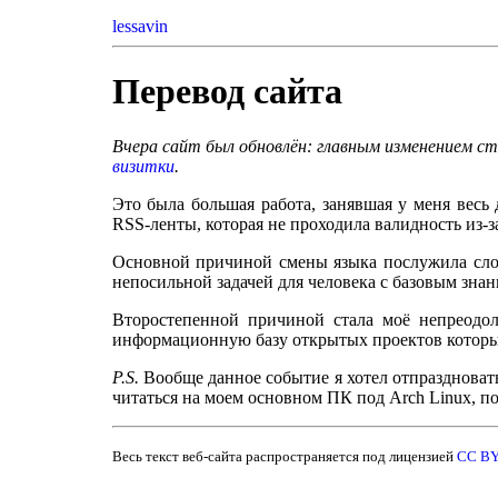
lessavin
Перевод сайта
Вчера сайт был обновлён: главным изменением ста
визитки
.
Это была большая работа, занявшая у меня вес
RSS-ленты, которая не проходила валидность из-з
Основной причиной смены языка послужила слож
непосильной задачей для человека с базовым знан
Второстепенной причиной стала моё непреодо
информационную базу открытых проектов которы
P.S.
Вообще данное событие я хотел отпраздновать
читаться на моем основном ПК под Arch Linux, п
Весь текст веб-сайта распространяется под лицензией
CC BY